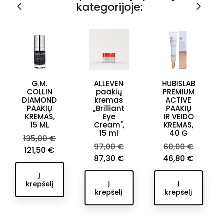
kategorijoje:
G.M.
ALLEVEN
HUBISLAB
COLLIN
paakių
PREMIUM
DIAMOND
kremas
ACTIVE
PAAKIŲ
„Brilliant
PAAKIŲ
KREMAS,
Eye
IR VEIDO
15 ML
Cream",
KREMAS,
15 ml
40 G
Bazinė
135,00 €
Bazinė
Bazinė
97,00 €
60,00 €
kaina
Kaina
121,50 €
kaina
Kaina
Kaina
kaina
87,30 €
46,80 €
Į
Į
Į
krepšelį
krepšelį
krepšelį