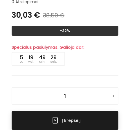
0
Atsiliepimai
30,03 €
38,50 €
-22%
Specialus pasiūlymas. Galioja dar:
5
19
49
28
D.
Val.
Min.
Sek.
-
+
Į krepšelį