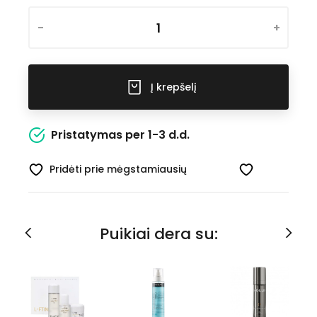
-
+
Į krepšelį
Pristatymas per 1-3 d.d.
Pridėti prie mėgstamiausių
Puikiai dera su: