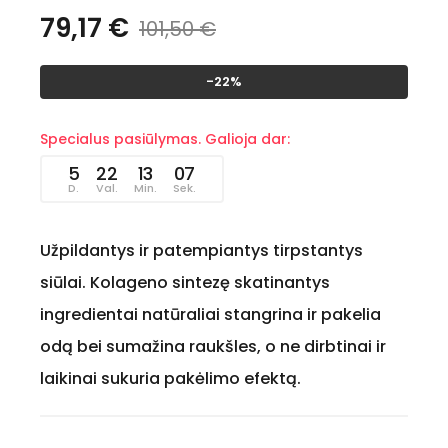
79,17 €
101,50 €
-22%
Specialus pasiūlymas. Galioja dar:
5
22
13
07
D.
Val.
Min.
Sek.
Užpildantys ir patempiantys tirpstantys
siūlai. Kolageno sintezę skatinantys
ingredientai natūraliai stangrina ir pakelia
odą bei sumažina raukšles, o ne dirbtinai ir
laikinai sukuria pakėlimo efektą.