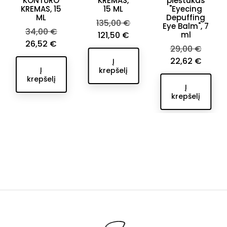
KONTŪRO
KREMAS,
pieštukas
KREMAS, 15
15 ML
"Eyecing
ML
Depuffing
Bazinė
135,00 €
Eye Balm", 7
Bazinė
34,00 €
kaina
Kaina
121,50 €
ml
kaina
Kaina
26,52 €
Bazinė
29,00 €
kaina
Kaina
22,62 €
Į
Į
krepšelį
krepšelį
Į
krepšelį