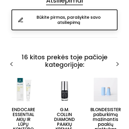
Atsiliepimai
Būkite pirmas, parašykite savo
atsiliepimą
16 kitos prekės toje pačioje
kategorijoje:
ENDOCARE
G.M.
BLONDESISTER
ESSENTIAL
COLLIN
paburkimą
AKIŲ IR
DIAMOND
mažinantis
LŪPŲ
PAAKIŲ
paakių