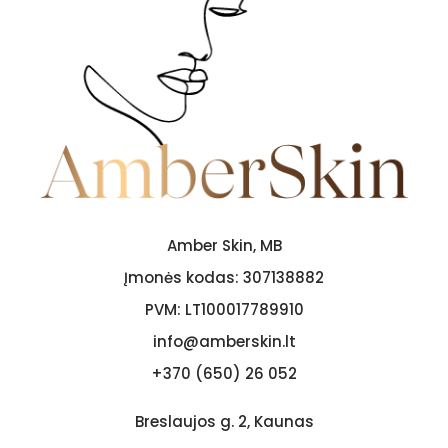
Amber Skin, MB
Įmonės kodas:
307138882
PVM:
LT100017789910
info@amberskin.lt
+370 (650) 26 052
Breslaujos g. 2, Kaunas