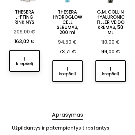
THESERA
THESERA
G.M. COLLIN
L-FTING
HYDROGLOW
HYALURONIC
RINKINYS
CELL
FILLER VEIDO
SERUMAS,
KREMAS, 50
Bazinė
209,00 €
200 ml
ML
kaina
Kaina
163,02 €
Bazinė
Bazinė
94,50 €
110,00 €
kaina
Kaina
kaina
Kaina
73,71 €
99,00 €
Į
krepšelį
Į
Į
krepšelį
krepšelį
Aprašymas
Užpildantys ir patempiantys tirpstantys