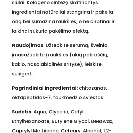
siūlai. Kolageno sintezę skatinantys
ingredientai natūraliai stangrina ir pakelia
odą bei sumažina raukšles, o ne dirbtinai ir
laikinai sukuria pakėlimo efektą.
Naudojimas
: Užtepkite serumą, švelniai
įmasažuokite į raukšles (akių pakraščių,
kaklo, nasolabialinės srityse), leiskite
susigerti.
Pagrindiniai ingredientai:
chitozanas,
oktapeptidas-7, taukmedžio sviestas.
Sudėtis
: Aqua, Glycerin, Cetyl
Ethylhexanoate, Butylene Glycol, Beeswax,
Caprylyl Methicone, Cetearyl Alcohol, 1,2-