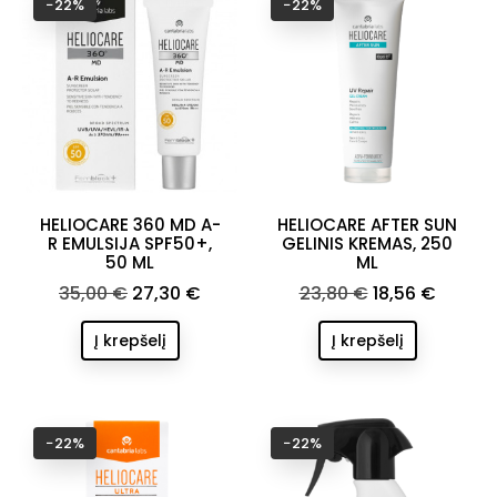
−22%
−22%
HELIOCARE 360 MD A-
HELIOCARE AFTER SUN
R EMULSIJA SPF50+,
GELINIS KREMAS, 250
50 ML
ML
Bazinė
Kaina
Bazinė
Kaina
35,00 €
27,30 €
23,80 €
18,56 €
kaina
kaina
Į krepšelį
Į krepšelį
−22%
−22%