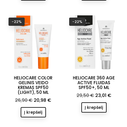
−22%
−22%
HELIOCARE COLOR
HELIOCARE 360 AGE
GELINIS VEIDO
ACTIVE FLUIDAS
KREMAS SPF50
SPF50+, 50 ML
(LIGHT), 50 ML
Bazinė
Kaina
29,50 €
23,01 €
Bazinė
Kaina
26,90 €
20,98 €
kaina
kaina
Į krepšelį
Į krepšelį