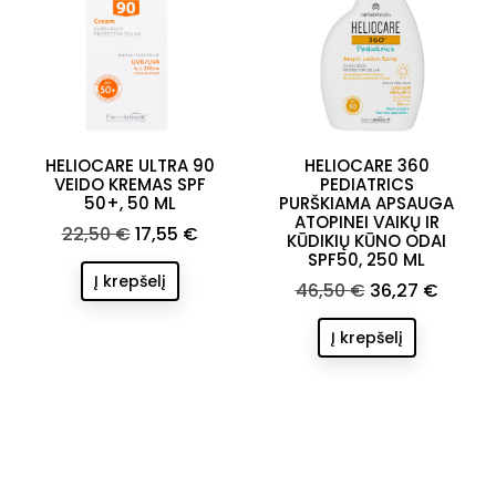
HELIOCARE ULTRA 90
HELIOCARE 360
VEIDO KREMAS SPF
PEDIATRICS
50+, 50 ML
PURŠKIAMA APSAUGA
ATOPINEI VAIKŲ IR
Bazinė
Kaina
22,50 €
17,55 €
KŪDIKIŲ KŪNO ODAI
kaina
SPF50, 250 ML
Į krepšelį
Bazinė
Kaina
46,50 €
36,27 €
kaina
Į krepšelį