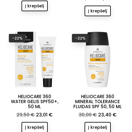
kaina
kaina
Į krepšelį
Į krepšelį
−22%
−22%
HELIOCARE 360
HELIOCARE 360
WATER GELIS SPF50+,
MINERAL TOLERANCE
50 ML
FLUIDAS SPF 50, 50 ML
Bazinė
Kaina
Bazinė
Kaina
29,50 €
23,01 €
30,00 €
23,40 €
kaina
kaina
Į krepšelį
Į krepšelį