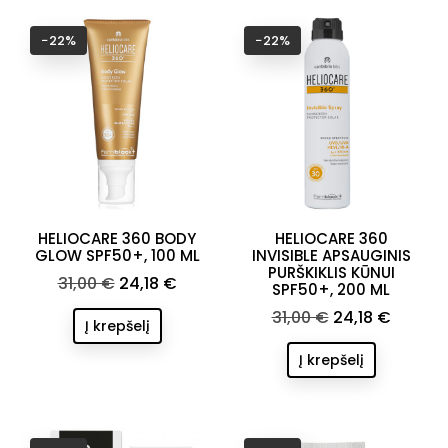
−22%
−22%
HELIOCARE 360 BODY
HELIOCARE 360
GLOW SPF50+, 100 ML
INVISIBLE APSAUGINIS
PURŠKIKLIS KŪNUI
Bazinė
Kaina
31,00 €
24,18 €
SPF50+, 200 ML
kaina
Bazinė
Kaina
31,00 €
24,18 €
Į krepšelį
kaina
Į krepšelį