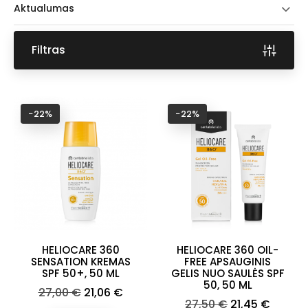
Aktualumas
Filtras
−22%
−22%
HELIOCARE 360
HELIOCARE 360 OIL-
SENSATION KREMAS
FREE APSAUGINIS
SPF 50+, 50 ML
GELIS NUO SAULĖS SPF
50, 50 ML
Bazinė
Kaina
27,00 €
21,06 €
Bazinė
Kaina
27,50 €
21,45 €