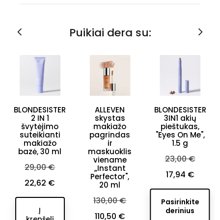
Puikiai dera su:
BLONDESISTER
ALLEVEN
BLONDESISTER
2 IN 1
skystas
3IN1 akių
švytėjimo
makiažo
pieštukas,
suteikianti
pagrindas
"Eyes On Me",
makiažo
ir
1.5 g
bazė, 30 ml
maskuoklis
Bazinė
23,00 €
viename
Bazinė
29,00 €
„Instant
kaina
Kaina
17,94 €
Perfector",
kaina
Kaina
22,62 €
20 ml
Bazinė
130,00 €
Pasirinkite
Į
derinius
kaina
Kaina
110,50 €
krepšelį