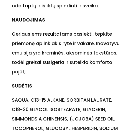
oda taptų ir išliktų spindinti ir sveika.
NAUDOJIMAS
Geriausiems rezultatams pasiekti, tepkite
priemonę aplink akis ryte ir vakare. Inovatyvu
emulsija yra kreminės, aksominės tekstūros,
todėl greitai susigeria ir suteikia komforto
pojūtį.
SUDĖTIS
SAQUA, C13-15 ALKANE, SORBITAN LAURATE,
C18-20 GLYCOL ISOSTEARATE, GLYCERIN,
SIMMONDSIA CHINENSIS, (JOJOBA) SEED OIL,
TOCOPHEROL, GLUCOSYL HESPERIDIN, SODIUM