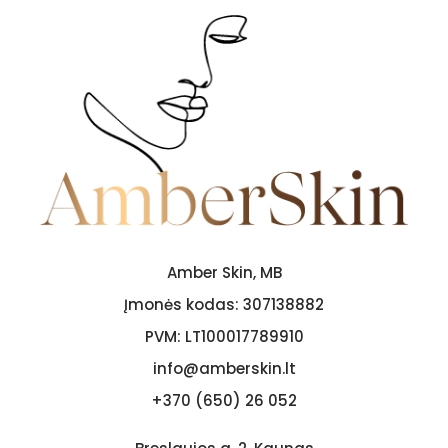
Amber Skin, MB
Įmonės kodas:
307138882
PVM:
LT100017789910
info@amberskin.lt
+370 (650) 26 052