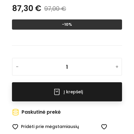
87,30 €
97,00 €
-10%
-
+
Į krepšelį
Paskutinė prekė
Pridėti prie mėgstamiausių