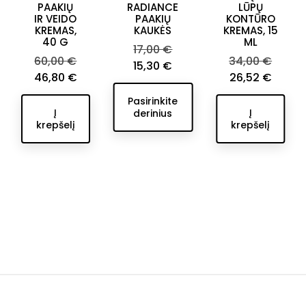
PAAKIŲ
RADIANCE
LŪPŲ
IR VEIDO
PAAKIŲ
KONTŪRO
KREMAS,
KAUKĖS
KREMAS, 15
40 G
ML
Bazinė
17,00 €
Bazinė
Bazinė
60,00 €
34,00 €
kaina
Kaina
15,30 €
Kaina
kaina
kaina
Kaina
46,80 €
26,52 €
Pasirinkite
Į
Į
derinius
krepšelį
krepšelį