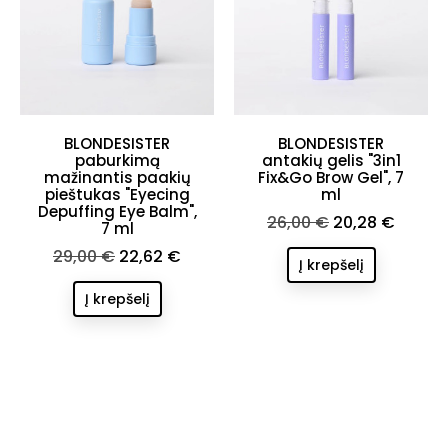
BLONDESISTER
BLONDESISTER
paburkimą
antakių gelis "3in1
mažinantis paakių
Fix&Go Brow Gel", 7
pieštukas "Eyecing
ml
Depuffing Eye Balm",
Bazinė
Kaina
26,00 €
20,28 €
7 ml
kaina
Bazinė
Kaina
29,00 €
22,62 €
Į krepšelį
kaina
Į krepšelį