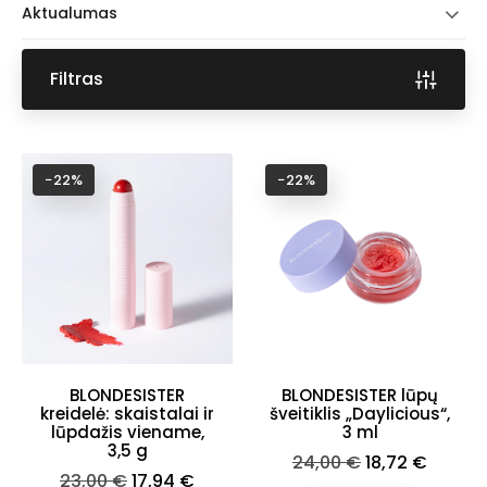
Aktualumas
Filtras
−22%
−22%
BLONDESISTER
BLONDESISTER lūpų
kreidelė: skaistalai ir
šveitiklis „Daylicious“,
lūpdažis viename,
3 ml
3,5 g
Bazinė
Kaina
24,00 €
18,72 €
Bazinė
Kaina
23,00 €
17,94 €