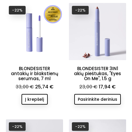
−22%
−22%
BLONDESISTER
BLONDESISTER 3IN1
antakių ir blakstienų
akių pieštukas, "Eyes
serumas, 7 ml
On Me", 1.5 g
Bazinė
Kaina
Bazinė
Kaina
33,00 €
25,74 €
23,00 €
17,94 €
kaina
kaina
Į krepšelį
Pasirinkite derinius
−22%
−22%