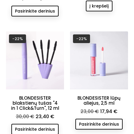
kaina
kaina
Į krepšelį
Pasirinkite derinius
−22%
−22%
BLONDESISTER
BLONDESISTER lūpų
blakstienų tušas "4
aliejus, 2,5 ml
in 1 Click&Turn", 12 ml
Bazinė
Kaina
23,00 €
17,94 €
Bazinė
Kaina
30,00 €
23,40 €
kaina
kaina
Pasirinkite derinius
Pasirinkite derinius