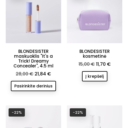
BLONDESISTER
BLONDESISTER
maskuoklis "It's a
kosmetinė
Trick! Dreamy
Bazinė
Kaina
15,00 €
11,70 €
Concealer", 4.5 ml
kaina
Bazinė
Kaina
28,00 €
21,84 €
Į krepšelį
kaina
Pasirinkite derinius
−22%
−22%