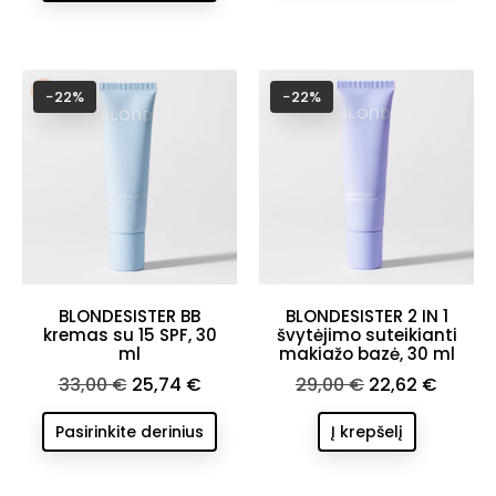
−22%
−22%
BLONDESISTER BB
BLONDESISTER 2 IN 1
kremas su 15 SPF, 30
švytėjimo suteikianti
ml
makiažo bazė, 30 ml
Bazinė
Kaina
Bazinė
Kaina
33,00 €
25,74 €
29,00 €
22,62 €
kaina
kaina
Pasirinkite derinius
Į krepšelį