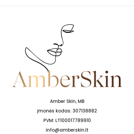
Amber Skin, MB
Įmonės kodas:
307138882
PVM:
LT100017789910
info@amberskin.lt