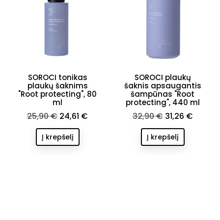
SOROCI tonikas
SOROCI plaukų
plaukų šaknims
šaknis apsaugantis
"Root protecting", 80
šampūnas "Root
ml
protecting", 440 ml
Bazinė
Kaina
Bazinė
Kaina
25,90 €
24,61 €
32,90 €
31,26 €
kaina
kaina
Į krepšelį
Į krepšelį