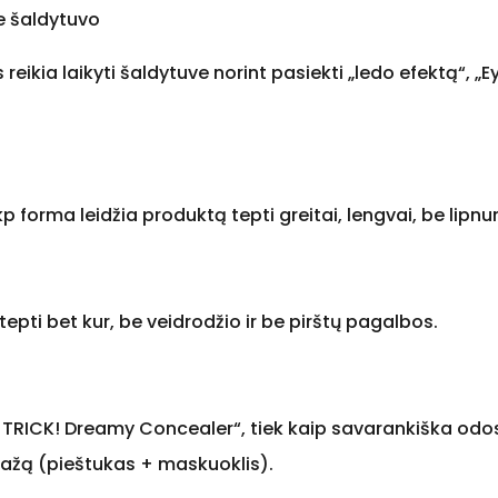
e šaldytuvo
s reikia laikyti šaldytuve norint pasiekti „ledo efektą“, „E
kp forma leidžia produktą tepti greitai, lengvai, be lipn
ti bet kur, be veidrodžio ir be pirštų pagalbos.
S A TRICK! Dreamy Concealer“, tiek kaip savarankiška odos
iažą (pieštukas + maskuoklis).