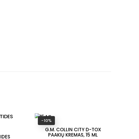
−10%
−
G.M. COLLIN CITY D-TOX
PAAKIŲ KREMAS, 15 ML
IDES