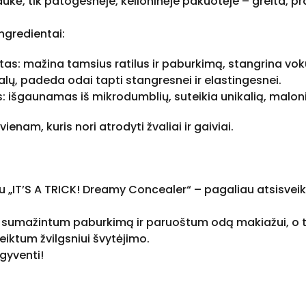
ukė, tik patogesnėje, kelioninėje pakuotėje – greita, pr
ingredientai:
as: mažina tamsius ratilus ir paburkimą, stangrina vok
lų, padeda odai tapti stangresnei ir elastingesnei.
: išgaunamas iš mikrodumblių, suteikia unikalią, maloni
nam, kuris nori atrodyti žvaliai ir gaiviai.
u „IT’S A TRICK! Dreamy Concealer“ – pagaliau atsisveik
d sumažintum paburkimą ir paruoštum odą makiažui, o 
eiktum žvilgsniui švytėjimo.
gyventi!