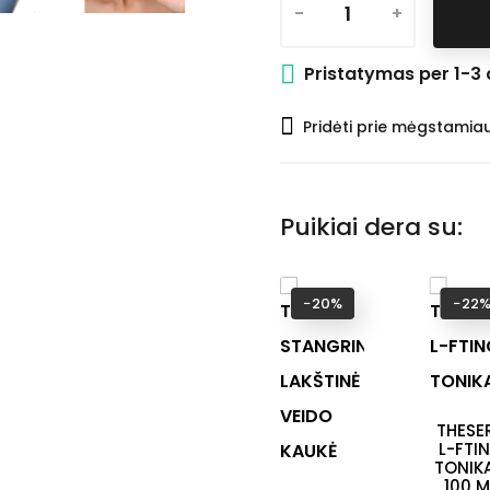
-
+
Pristatymas per 1-3 
Pridėti prie mėgstamia
Puikiai dera su:
−20%
−22
THESE
L-FTI
TONIKA
100 M