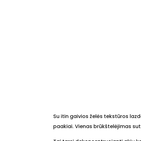
Su itin gaivios želės tekstūros l
paakiai. Vienas brūkštelėjimas sute