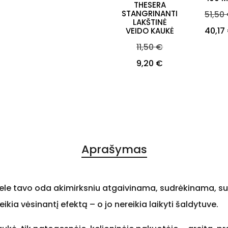
THESERA
STANGRINANTI
Bazin
51,50
LAKŠTINĖ
Kaina
kaina
40,17
VEIDO KAUKĖ
Bazinė
11,50 €
kaina
Kaina
9,20 €
Aprašymas
azdele tavo oda akimirksniu atgaivinama, sudrėkinama,
ikia vėsinantį efektą – o jo nereikia laikyti šaldytuve.