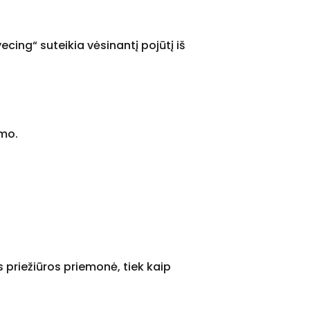
yecing“ suteikia vėsinantį pojūtį iš
umo.
 priežiūros priemonė, tiek kaip