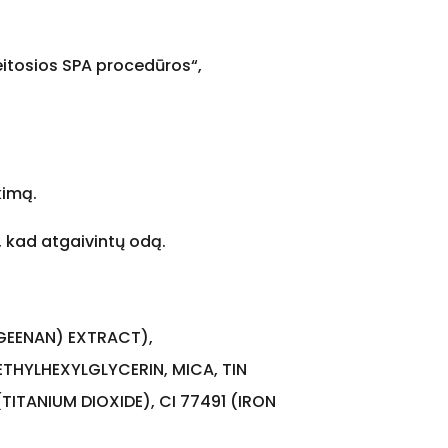
reitosios SPA procedūros“,
kimą.
, kad atgaivintų odą.
GEENAN) EXTRACT),
THYLHEXYLGLYCERIN, MICA, TIN
ITANIUM DIOXIDE), CI 77491 (IRON