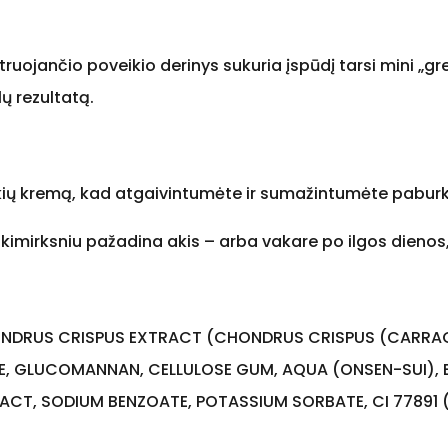
truojančio poveikio derinys sukuria įspūdį tarsi mini „g
ų rezultatą.
akių kremą, kad atgaivintumėte ir sumažintumėte pabur
 akimirksniu pažadina akis – arba vakare po ilgos dienos
ONDRUS CRISPUS EXTRACT (CHONDRUS CRISPUS (CARRA
E, GLUCOMANNAN, CELLULOSE GUM, AQUA (ONSEN-SUI), E
ACT, SODIUM BENZOATE, POTASSIUM SORBATE, CI 77891 (T