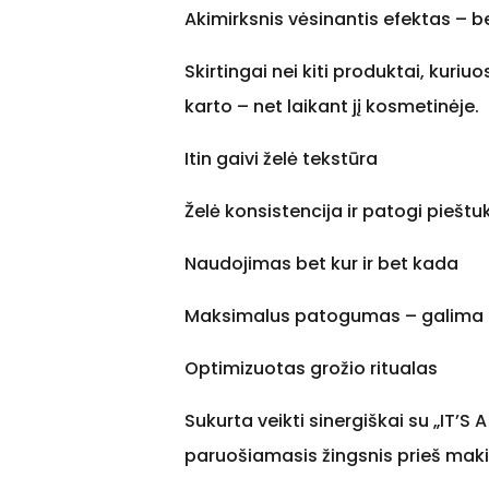
Akimirksnis vėsinantis efektas – b
Skirtingai nei kiti produktai, kuriuo
karto – net laikant jį kosmetinėje.
Itin gaivi želė tekstūra
Želė konsistencija ir patogi pieštu
Naudojimas bet kur ir bet kada
Maksimalus patogumas – galima tep
Optimizuotas grožio ritualas
Sukurta veikti sinergiškai su „IT’
paruošiamasis žingsnis prieš mak