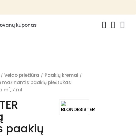
ovanų kuponas
0
Veido priežiūra
Paakių kremai
 mažinantis paakių pieštukas
alm", 7 ml
TER
ą
s paakių