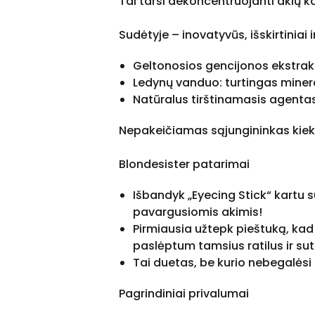
Tai tarsi dekoncentruojanti akių ka
Sudėtyje – inovatyvūs, išskirtiniai 
Geltonosios gencijonos ekstrakt
Ledynų vanduo: turtingas minera
Natūralus tirštinamasis agentas
Nepakeičiamas sąjungininkas kiekvie
Blondesister patarimai
Išbandyk „Eyecing Stick“ kartu s
pavargusiomis akimis!
Pirmiausia užtepk pieštuką, ka
paslėptum tamsius ratilus ir sut
Tai duetas, be kurio nebegalėsi 
Pagrindiniai privalumai