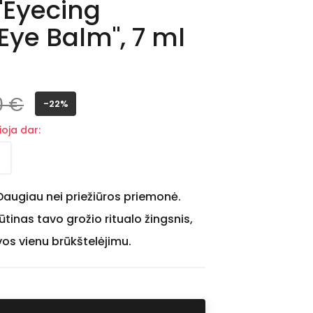
"Eyecing
Eye Balm", 7 ml
0 €
-22%
oja dar:
Daugiau nei priežiūros priemonė.
ūtinas tavo grožio ritualo žingsnis,
vos vienu brūkštelėjimu.