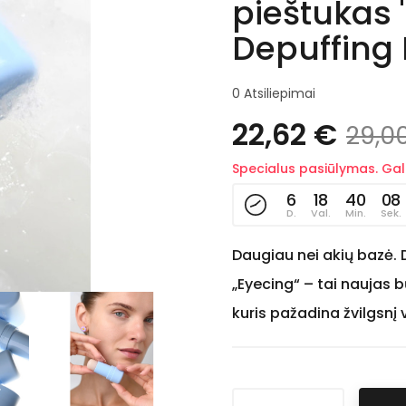
pieštukas 
Depuffing 
0
Atsiliepimai
22,62 €
29,0
Specialus pasiūlymas. Gali
6
18
40
07
D.
Val.
Min.
Sek.
Daugiau nei akių bazė. 
„Eyecing“ – tai naujas b
kuris pažadina žvilgsnį 