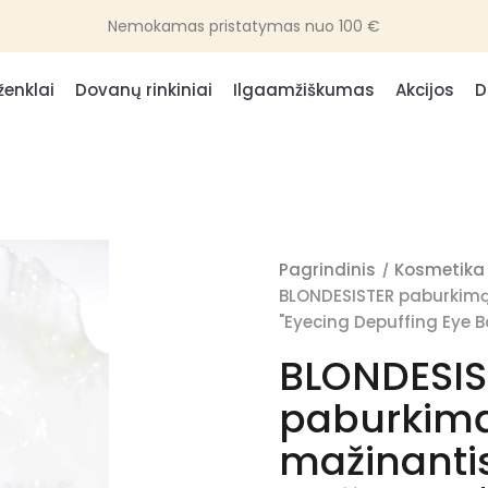
Nemokamas pristatymas nuo 100 €
ženklai
Dovanų rinkiniai
Ilgaamžiškumas
Akcijos
D
Pagrindinis
Kosmetika
BLONDESISTER paburkimą
"Eyecing Depuffing Eye B
BLONDESIS
paburkim
mažinanti