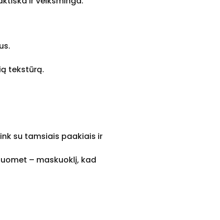
aktiška ir veiksminga.
Crème
Blush” 2,5g
Bazinė
29,00 €
kaina
Kaina
22,62 €
us.
ą tekstūrą.
ink su tamsiais paakiais ir
tuomet – maskuoklį, kad