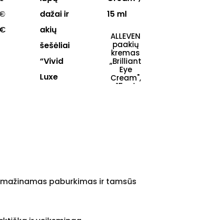
ė
 €
THESERA
GLOW
 €
ALLEVEN
ŠVYTĖJIMO
paakių
SUTEIKIANTI
kremas
VEIDO
„Brilliant
KAUKĖ
Eye
Bazinė
11,50 €
Cream",
15 ml
kaina
Kaina
9,20 €
Bazinė
97,00 €
kaina
Kaina
87,30 €
Youngblood
trys
viename
kreminiai
skaistalai,
 sumažinamas paburkimas ir tamsūs
lūpų dažai
ir akių
šešėliai
“Vivid Luxe