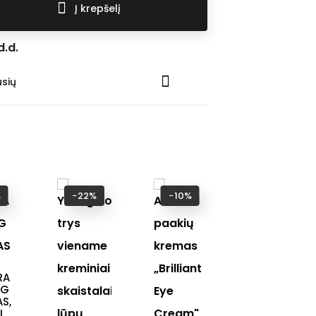
Į krepšelį
d.d.
usių
%
−22%
−10%
−20%
RA
NG
S,
L