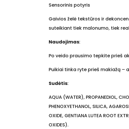
Sensorinis potyris
Gaivios želė tekstūros ir dekoncen
suteikiant tiek malonumo, tiek real
Naudojimas
:
Po veido prausimo tepkite prieš 
Puikiai tinka ryte prieš makiažą –
Sudėtis
:
AQUA (WATER), PROPANEDIOL, CH
PHENOXYETHANOL, SILICA, AGAROS
OXIDE, GENTIANA LUTEA ROOT EXTR
OXIDES).