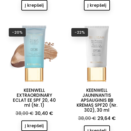
Į krepšelį
Į krepšelį
−20%
−22%
KEENWELL
KEENWELL
EXTRAORDINARY
JAUNINANTIS
ECLAT EE SPF 20, 40
APSAUGINIS BB
ml (Nr. 1)
KREMAS SPF20 (Nr.
302), 30 ml
Bazinė
Kaina
38,00 €
30,40 €
Bazinė
Kaina
38,00 €
29,64 €
kaina
kaina
Į krepšelį
Į krepšelį