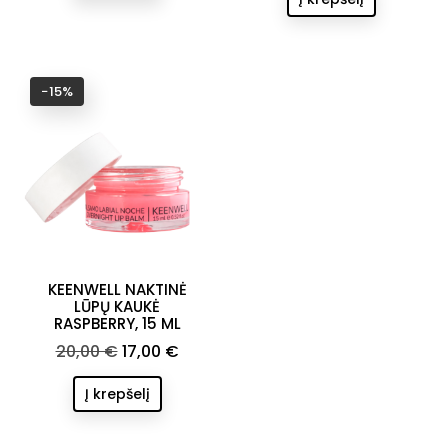
−15%
KEENWELL NAKTINĖ
LŪPŲ KAUKĖ
RASPBERRY, 15 ML
Bazinė
Kaina
20,00 €
17,00 €
kaina
Į krepšelį