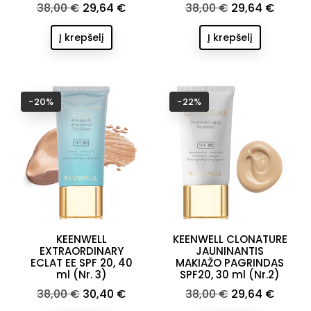
Bazinė
Kaina
Bazinė
Kaina
38,00 €
29,64 €
38,00 €
29,64 €
kaina
kaina
Į krepšelį
Į krepšelį
−20%
−22%
KEENWELL
KEENWELL CLONATURE
EXTRAORDINARY
JAUNINANTIS
ECLAT EE SPF 20, 40
MAKIAŽO PAGRINDAS
ml (Nr. 3)
SPF20, 30 ml (Nr.2)
Bazinė
Kaina
Bazinė
Kaina
38,00 €
30,40 €
38,00 €
29,64 €
kaina
kaina