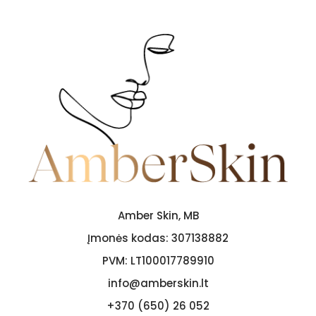
Amber Skin, MB
Įmonės kodas:
307138882
PVM:
LT100017789910
info@amberskin.lt
+370 (650) 26 052