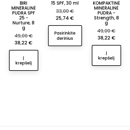
BIRI
15 SPF, 30 ml
KOMPAKTINĖ
MINERALINĖ
MINERALINĖ
Bazinė
33,00 €
PUDRA SPF
PUDRA -
Kaina
kaina
25 -
25,74 €
Strength, 8
Nurture, 8
g
g
Bazinė
49,00 €
Pasirinkite
Bazinė
49,00 €
kaina
Kaina
38,22 €
derinius
kaina
Kaina
38,22 €
Į
Į
krepšelį
krepšelį