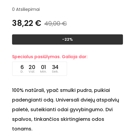
0
Atsiliepimai
38,22 €
49,00 €
-22%
Specialus pasiūlymas. Galioja dar:
6
20
01
33
D.
Val.
Min.
Sek.
100% natūrali, ypač smulki pudra, puikiai
padengianti odą. Universali dviejų atspalvių
paletė, suteikianti odai gyvybingumo. Dvi
spalvos, tinkančios skirtingiems odos
tonams.