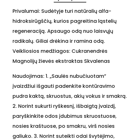
Privalumai: Sudėtyje turi natūralių alfa-
hidroksirūgščių, kurios pagreitina ląstelių
regeneraciją. Apsaugo odą nuo laisvųjų
radikalų. Giliai drėkina ir ramina odą.
Veikliosios medžiagos: Cukranendrės
Magnolijų žievės ekstraktas Skvalenas
Naudojimas: 1. „Saulės nubučiuotam”
įvaizdžiui išgauti padenkite kontūravimo
pudra kaktą, skruostus, akių vokus ir smakrą.
2. Norint sukurti ryškesnį, išbaigtą įvaizdį,
paryškinkite odos įdubimus skruostuose,
nosies kraštuose, po smakru, virš nosies
galiuko. 3. Norint suteikti odai švytėjimo,