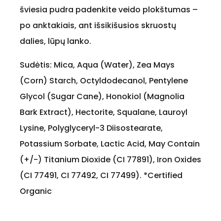
šviesia pudra padenkite veido plokštumas –
po anktakiais, ant išsikišusios skruostų
dalies, lūpų lanko.
Sudėtis: Mica, Aqua (Water), Zea Mays
(Corn) Starch, Octyldodecanol, Pentylene
Glycol (Sugar Cane), Honokiol (Magnolia
Bark Extract), Hectorite, Squalane, Lauroyl
Lysine, Polyglyceryl-3 Diisostearate,
Potassium Sorbate, Lactic Acid, May Contain
(+/-) Titanium Dioxide (CI 77891), Iron Oxides
(CI 77491, CI 77492, CI 77499). *Certified
Organic