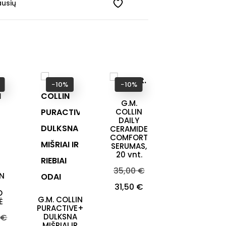
ausių
−10%
−10%
−10%
G.M.
G.M.
COLLIN
COLLIN
DAILY
AQUA
CERAMIDE
VEIDO
COMFORT
KAUKĖ
SERUMAS,
Bazinė
54,00 €
20 vnt.
kaina
Kaina
48,60 €
Bazinė
35,00 €
IN
E
kaina
Kaina
31,50 €
O
G.M. COLLIN
Ė
PURACTIVE+
ė
DULKSNA
 €
MIŠRIAI IR