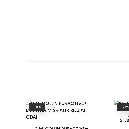
−10%
−22
STA
G.M. COLLIN PURACTIVE+