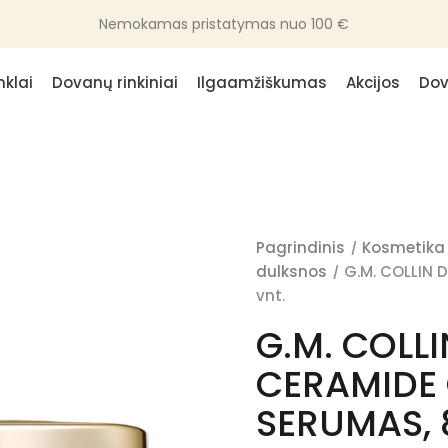
Nemokamas pristatymas nuo 100 €
nklai
Dovanų rinkiniai
Ilgaamžiškumas
Akcijos
Dov
Pagrindinis
Kosmetika
dulksnos
G.M. COLLIN 
vnt.
G.M. COLLI
CERAMIDE
SERUMAS, 8