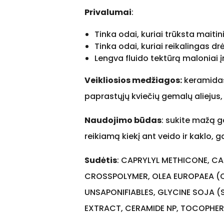
Privalumai
:
Tinka odai, kuriai trūksta maitin
Tinka odai, kuriai reikalingas d
Lengva fluido tektūrą maloniai 
Veikliosios medžiagos:
keramidas 
paprastųjų kviečių gemalų aliejus, 
Naudojimo būdas
: sukite mažą ga
reikiamą kiekį ant veido ir kaklo, g
Sudėtis
: CAPRYLYL METHICONE, CA
CROSSPOLYMER, OLEA EUROPAEA (OL
UNSAPONIFIABLES, GLYCINE SOJA (S
EXTRACT, CERAMIDE NP, TOCOPHER