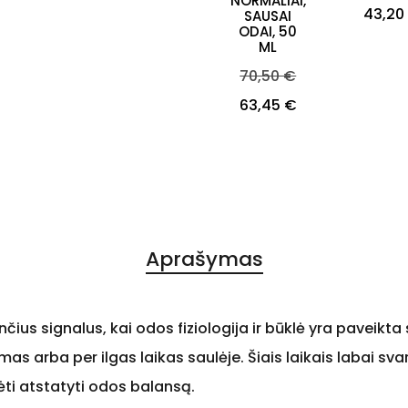
NORMALIAI,
kaina
Kaina
43,20
SAUSAI
ODAI, 50
ML
Bazinė
70,50 €
Kaina
kaina
63,45 €
Aprašymas
s signalus, kai odos fiziologija ir būklė yra paveikta st
s arba per ilgas laikas saulėje. Šiais laikais labai sva
ėti atstatyti odos balansą.