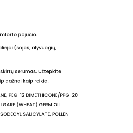
omforto pojūčio.
iejai (sojos, alyvuogių,
siskirtų serumas. Užtepkite
ip dažnai kaip reikia.
ANE, PEG-12 DIMETHICONE/PPG-20
ULGARE (WHEAT) GERM OIL
 ISODECYL SALICYLATE, POLLEN