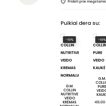
Pridėti prie mėgstami
Puikiai dera su:
−10%
−10%
G.M.
COLL
G.M.
PUR
COLLIN
VEID
NUTRITIVE
KAUK
VEIDO
Bazin
48,00
KREMAS