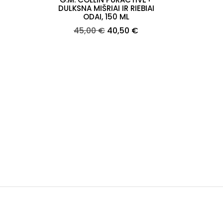
DULKSNA MIŠRIAI IR RIEBIAI
ODAI, 150 ML
Bazinė
Kaina
45,00 €
40,50 €
kaina