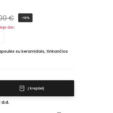
,00 €
-10%
oja dar:
psulės su keramidais, tinkančios
Į krepšelį
 d.d.