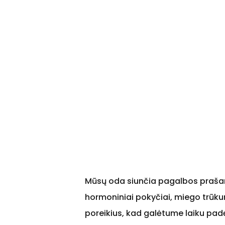
Mūsų oda siunčia pagalbos prašančiu
hormoniniai pokyčiai, miego trūkuma
poreikius, kad galėtume laiku pad