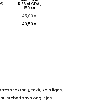
 €
RIEBIAI ODAI,
150 ML
Bazinė
45,00 €
kaina
Kaina
40,50 €
reso faktorių, tokių kaip ligos,
rbu stebėti savo odą ir jos