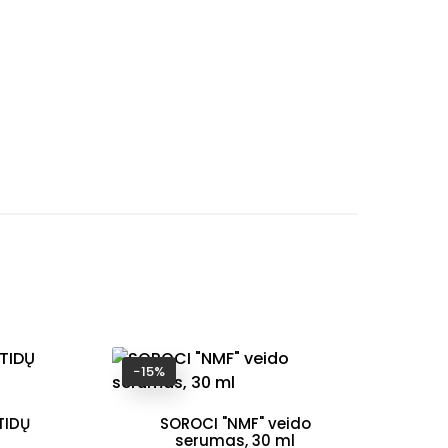
−15%
−
TIDŲ
SOROCI "NMF" veido
serumas, 30 ml