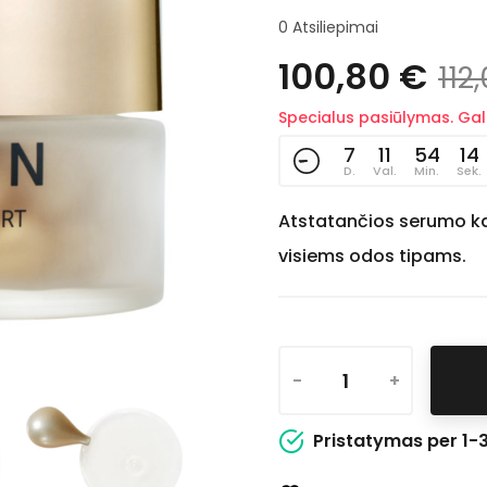
0
Atsiliepimai
100,80 €
112
Specialus pasiūlymas. Gali
7
11
54
13
D.
Val.
Min.
Sek.
Atstatančios serumo ka
visiems odos tipams.
-
+
Pristatymas per 1-3