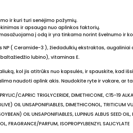
imo ir kuri turi senėjimo požymių.
rėkinimas ir apsauga nuo aplinkos faktorių.
įmasažuojama į odą ir yra tinkama norint švelnumo ir k
NP ( Ceramide-3 ), žiedadulkių ekstraktas, augaliniai al
baltažiedžio lubino), vitaminas E.
liuką, kol jis atitrūks nuo kapsulės, ir spauskite, kad iš
alima naudoti aplink akis. Naudokite ryte ir vakare, ar ta
PRYLIC/CAPRIC TRIGLYCERIDE, DIMETHICONE, C15-19 ALK
IVE) OIL UNSAPONIFIABLES, DIMETHICONOL, TRITICUM V
OYBEAN) OIL UNSAPONIFIABLES, LUPINUS ALBUS SEED OIL,
OL, FRAGRANCE/PARFUM, ISOPROPYLBENZYL SALICYLATE