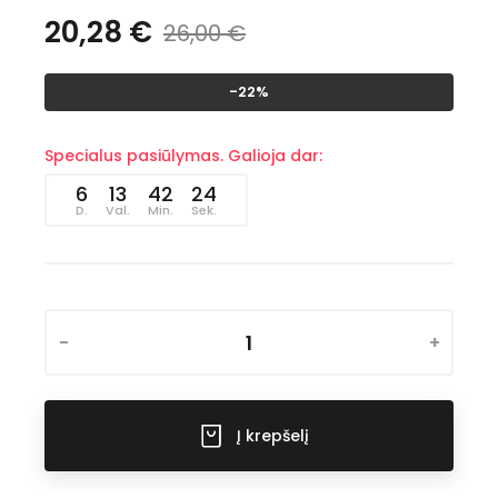
20,28 €
26,00 €
-22%
Specialus pasiūlymas. Galioja dar:
6
13
42
24
D.
Val.
Min.
Sek.
-
+
Į krepšelį