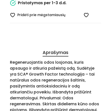
Pristatymas per 1-3 d.d.
Pridėti prie mėgstamiausių
Aprašymas
Regeneruojantis odos losjonas, kuris
apsaugo ir atkuria pažeistą odą. Sudėtyje
yra SCA® Growth Factor technologija – tai
natūralus odos regeneracijos šaltinis,
pasižymintis antioksidaciniu ir odą
atkuriančiu poveikiu. Išbandyta prižiūrint
dermatologui. Privalumai: Odos
regeneravimas. Skirtas dideliems kūno odos
plotams. Išbandyta prižiūrint dermatologui.