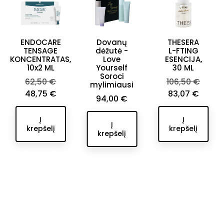
ENDOCARE
Dovanų
THESERA
TENSAGE
dėžutė -
L-FTING
KONCENTRATAS,
Love
ESENCIJA,
10x2 ML
Yourself
30 ML
Soroci
Bazinė
Bazinė
62,50 €
106,50 €
mylimiausi
Kaina
kaina
kaina
Kaina
48,75 €
83,07 €
Kaina
94,00 €
Į
Į
Į
krepšelį
krepšelį
krepšelį