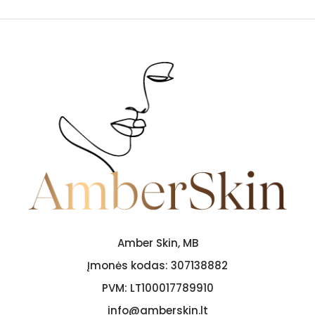
Amber Skin, MB
Įmonės kodas:
307138882
PVM:
LT100017789910
info@amberskin.lt